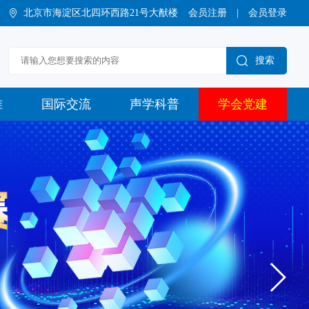
北京市海淀区北四环西路21号大猷楼
会员注册
|
会员登录
搜索
准
国际交流
声学科普
学会党建