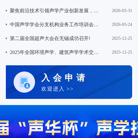
六届野生动物监测与保护学术研讨会在昆
聚焦前沿技术引领声学产业创新发展，第
2026-03-31
明成功召开
二届全国声学传感与仪器会议在深圳成功
中国声学学会分支机构业务工作培训会在
2026-03-24
，聚焦“低慢小无人机声学探测定位算法”和“汽车RNC路噪消除
举办
苏州召开
第二届全国超声大会在无锡成功召开!
2025-12-25
学术研讨会在昆明成功召开
聚焦前沿技术引领声学产业创新发展，第二届全国声学传感与仪器会议在
2025年全国环境声学、建筑声学学术交流
2025-12-25
年会在成都成功召开！
入会申请
欢迎进入 >>