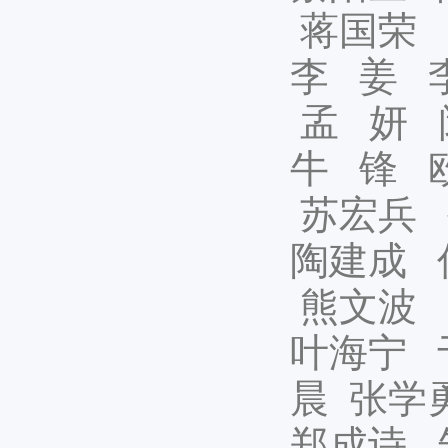
蒋国荣
李 姜
孟 妍
牛 锋 
苏宏兵 
陶建成 
熊文波 
叶海宁 
晨 张学
郑成诗