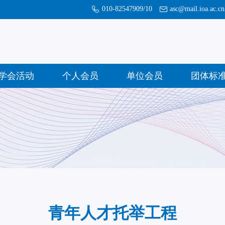
010-82547909/10
asc@mail.ioa.ac.cn
学会活动
个人会员
单位会员
团体标
青年人才托举工程