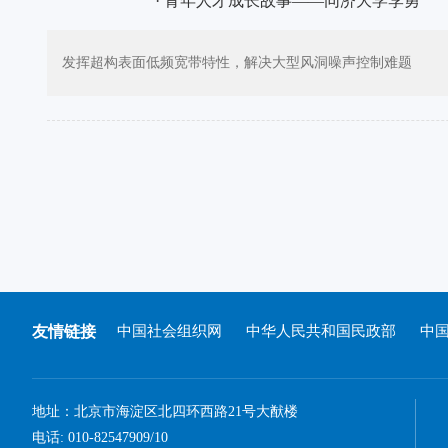
· 青年人才成长故事——同济大学李勇
发挥超构表面低频宽带特性，解决大型风洞噪声控制难题
友情链接
中国社会组织网
中华人民共和国民政部
中
地址：北京市海淀区北四环西路21号大猷楼
电话: 010-82547909/10