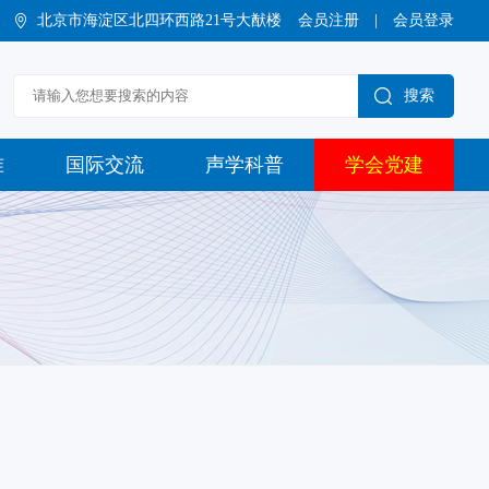
北京市海淀区北四环西路21号大猷楼
会员注册
|
会员登录
搜索
准
国际交流
声学科普
学会党建